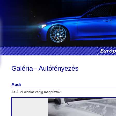
Galéria - Autófényezés
Audi
Az Audi oldalát végig meghúzták