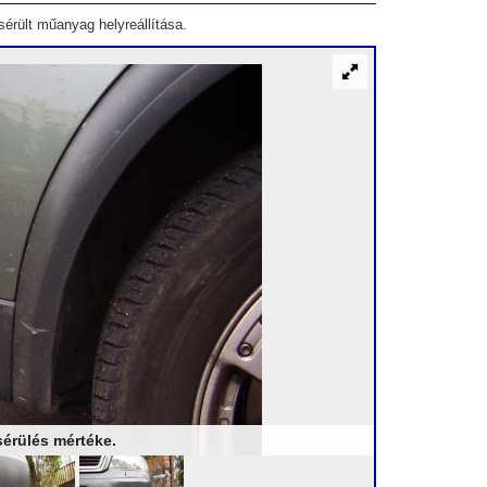
sérült műanyag helyreállítása.
 sérülés mértéke.