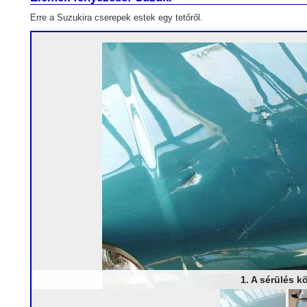
Erre a Suzukira cserepek estek egy tetőről.
1. A sérülés k