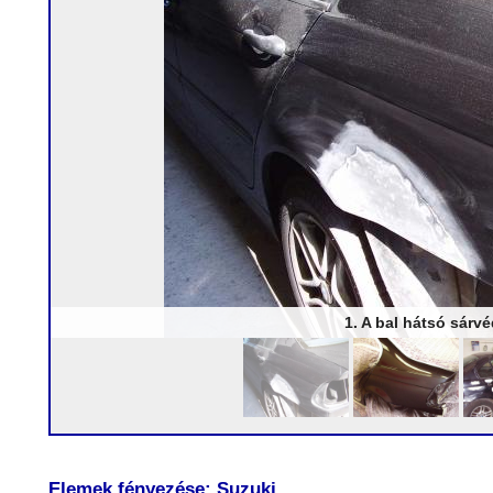
1. A bal hátsó sárv
Elemek fényezése: Suzuki