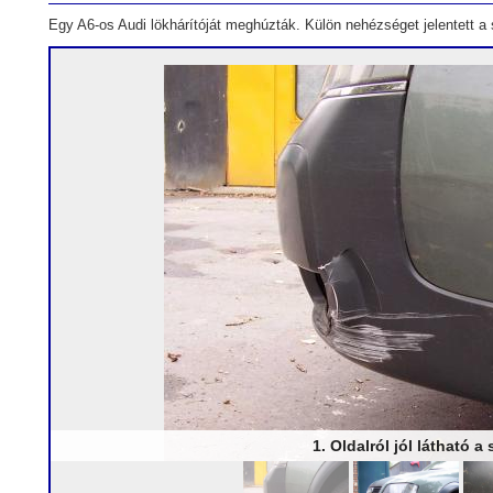
Egy A6-os Audi lökhárítóját meghúzták. Külön nehézséget jelentett a 
1. Oldalról jól látható a